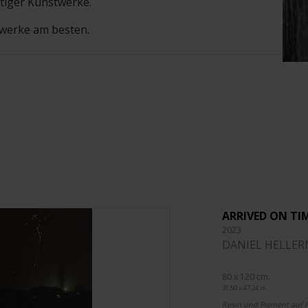
rtiger Kunstwerke.
werke am besten.
ARRIVED ON TI
2023
DANIEL HELLE
80 x 120 cm.
31.50 x 47.24 in.
Resin und Pigment auf 