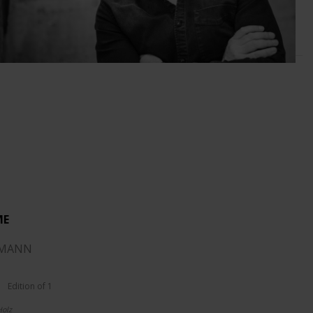
ME
RMANN
Edition of 1
Holz