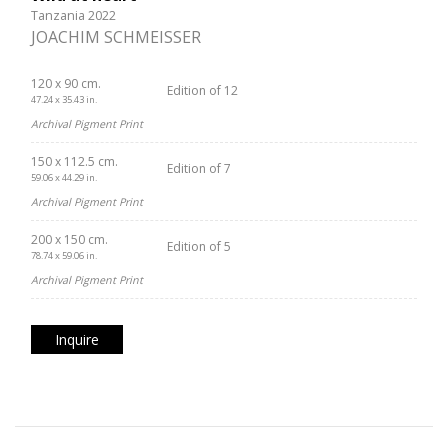
Tanzania 2022
JOACHIM SCHMEISSER
120 x 90 cm.
Edition of 12
47.24 x 35.43 in.
Archival Pigment Print
150 x 112.5 cm.
Edition of 7
59.06 x 44.29 in.
Archival Pigment Print
200 x 150 cm.
Edition of 5
78.74 x 59.06 in.
Archival Pigment Print
Inquire