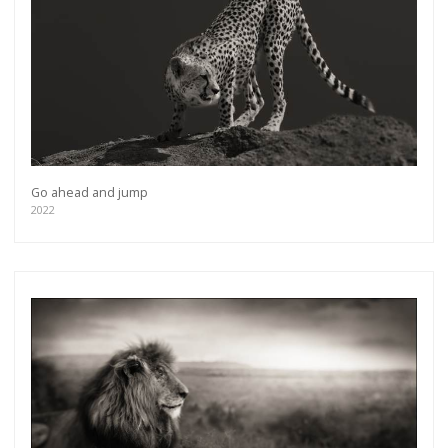
Go ahead and jump
2022