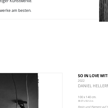
rtiger Kunstwerke.
werke am besten.
SO IN LOVE WI
2022
DANIEL HELLE
100 x 140 cm.
39.37 x 55.12 in.
Resin und Pigment auf 