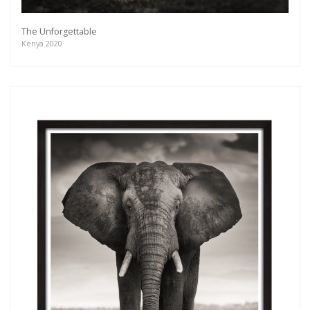
The Unforgettable
Kenya 2020
Get connected
As a member of the »IMMAGIS MAILING LIST«
you will recieve first invitations and info of
exclusive previews, opening receptions, current
exhibitions, new artists, special editions and a lot
more.
Subscribe