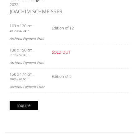
2022
JOACHIM SCHMEISSER
103 x 120 cm.
Edition of 12
40.55 x 47.24 in.
Archival Pigment Print
130 x 150 cm.
SOLD OUT
51.18 x 59.06 in.
Archival Pigment Print
150 x 174 cm.
Edition of 5
59.06 x 68.50 in.
Archival Pigment Print
Inquire