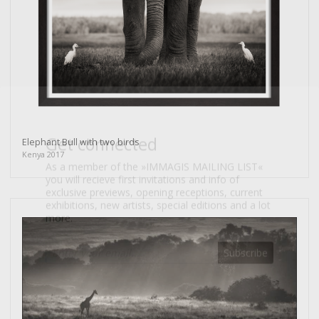
Get connected
As a member of the »IMMAGIS MAILING LIST«
you will recieve first invitations and info of
Elephant Bull with two birds
exclusive previews, opening receptions, current
Kenya 2017
exhibitions, new artists, special editions and a lot
more.
Subscribe