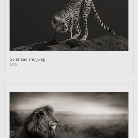
Go ahead and jump
2022