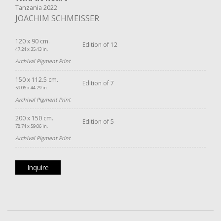
Tanzania 2022
JOACHIM SCHMEISSER
120 x 90 cm.
Edition of 12
47.24 x 35.43 in.
Archival Pigment Print
150 x 112.5 cm.
Edition of 7
59.06 x 44.29 in.
Archival Pigment Print
200 x 150 cm.
Edition of 5
78.74 x 59.06 in.
Archival Pigment Print
Inquire