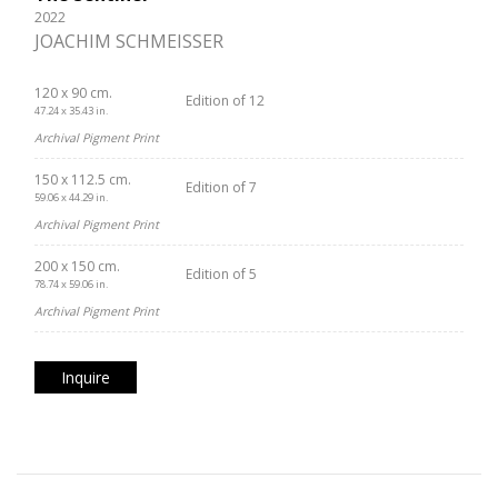
2022
JOACHIM SCHMEISSER
120 x 90 cm.
Edition of 12
47.24 x 35.43 in.
Archival Pigment Print
150 x 112.5 cm.
Edition of 7
59.06 x 44.29 in.
Archival Pigment Print
200 x 150 cm.
Edition of 5
78.74 x 59.06 in.
Archival Pigment Print
Inquire