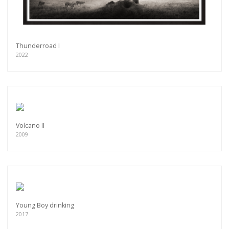
Thunderroad I
2022
Volcano II
2009
Young Boy drinking
2017