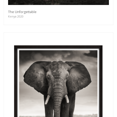
The Unforgettable
Kenya 2020
Get connected
As a member of the »IMMAGIS MAILING LIST«
you will recieve first invitations and info of
exclusive previews, opening receptions, current
exhibitions, new artists, special editions and a lot
more.
Subscribe