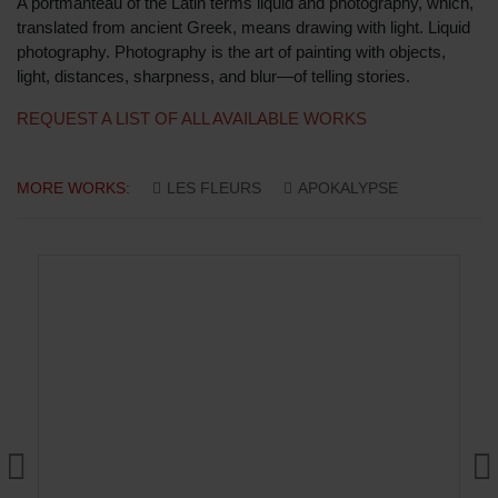
A portmanteau of the Latin terms liquid and photography, which,
translated from ancient Greek, means drawing with light. Liquid
photography. Photography is the art of painting with objects,
light, distances, sharpness, and blur—of telling stories.
REQUEST A LIST OF ALL AVAILABLE WORKS
MORE WORKS:
LES FLEURS
APOKALYPSE