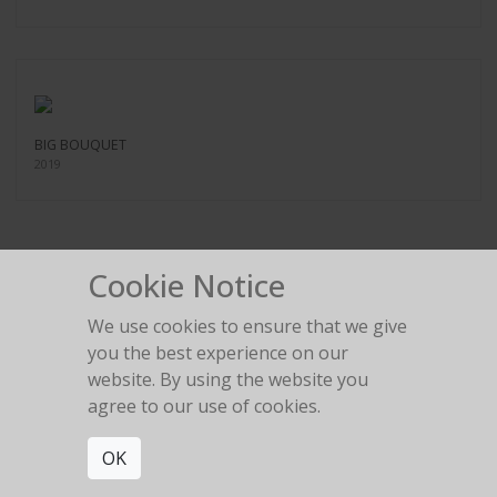
BIG BOUQUET
2019
Cookie Notice
We use cookies to ensure that we give
APOKALYPSE
you the best experience on our
website. By using the website you
agree to our use of cookies.
MORE WORKS:
LES FLEURS
METAMORPHOSE
OK