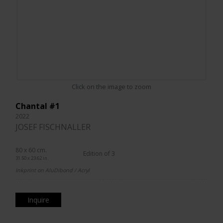
Click on the image to zoom
Chantal #1
2022
JOSEF FISCHNALLER
80 x 60 cm.
Edition of 3
31.50 x 23.62 in.
Inkprint on AluDibond / Acryl
Inquire