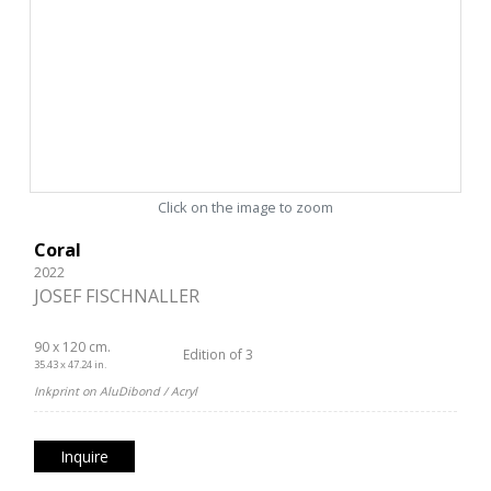
Click on the image to zoom
Coral
2022
JOSEF FISCHNALLER
90 x 120 cm.
Edition of 3
35.43 x 47.24 in.
Inkprint on AluDibond / Acryl
Inquire