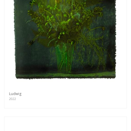
Ludwig
2022
Get connected
As a member of the »IMMAGIS MAILING LIST«
you will recieve first invitations and info of
exclusive previews, opening receptions, current
exhibitions, new artists, special editions and a lot