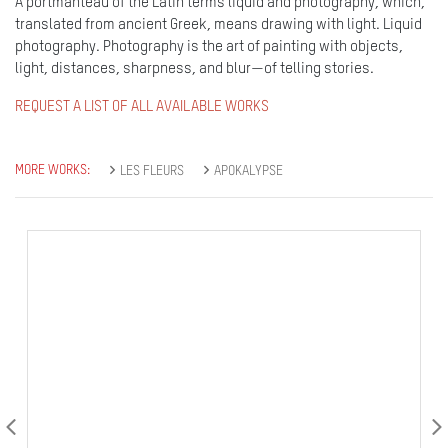
A portmanteau of the Latin terms liquid and photography, which,
translated from ancient Greek, means drawing with light. Liquid
photography. Photography is the art of painting with objects,
light, distances, sharpness, and blur—of telling stories.
REQUEST A LIST OF ALL AVAILABLE WORKS
MORE WORKS:
LES FLEURS
APOKALYPSE