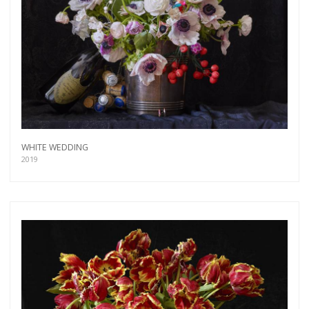
WHITE WEDDING
2019
Get connected
As a member of the »IMMAGIS MAILING LIST«
you will recieve first invitations and info of
exclusive previews, opening receptions, current
exhibitions, new artists, special editions and a lot