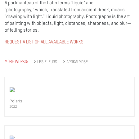
A portmanteau of the Latin terms "liquid" and
"photography," which, translated from ancient Greek, means
"drawing with light." Liquid photography. Photography is the art
of painting with objects, light, distances, sharpness, and blur—
of telling stories.
REQUEST A LIST OF ALL AVAILABLE WORKS
MORE WORKS:
LES FLEURS
APOKALYPSE
Polaris
2022