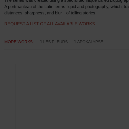
The series was created using a special technique called Liquograp
A portmanteau of the Latin terms liquid and photography, which, tran
distances, sharpness, and blur—of telling stories.
REQUEST A LIST OF ALL AVAILABLE WORKS
MORE WORKS:
LES FLEURS
APOKALYPSE