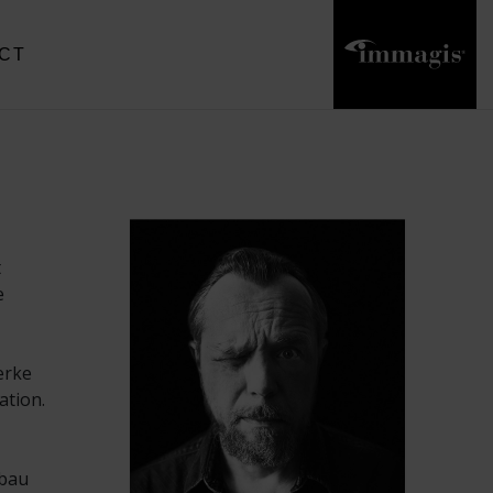
CT
t
e
erke
ation.
fbau