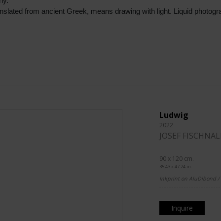
hy.
slated from ancient Greek, means drawing with light. Liquid photograph
Ludwig
2022
JOSEF FISCHNAL
90 x 120 cm.
35.43 x 47.24 in.
Inkprint on AluDibond / 
Inquire