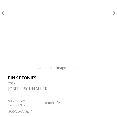
Click on the image to zoom
PINK PEONIES
2019
JOSEF FISCHNALLER
90 x 120 cm.
Edition of 5
35.43 x 47.24 in.
AluDibond / Acryl