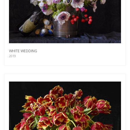
WHITE WEDDING
2019
Get connected
As a member of the »IMMAGIS MAILING LIST«
you will recieve first invitations and info of
exclusive previews, opening receptions, current
exhibitions, new artists, special editions and a lot